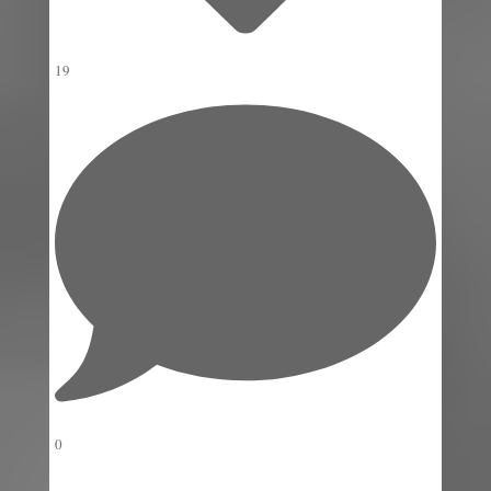
19
0
View