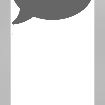
0
View